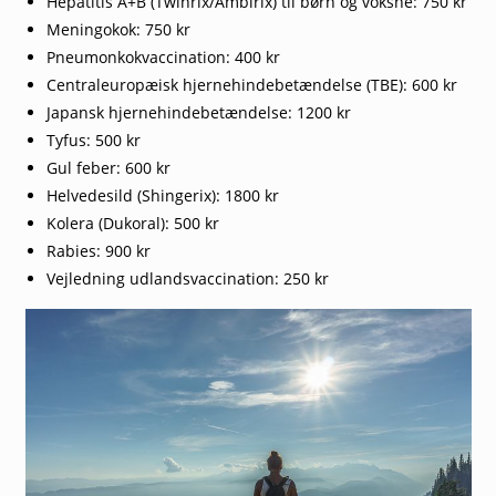
Hepatitis A+B (Twinrix/Ambirix) til børn og voksne: 750 kr
Meningokok: 750 kr
Pneumonkokvaccination: 400 kr
Centraleuropæisk hjernehindebetændelse (TBE): 600 kr
Japansk hjernehindebetændelse: 1200 kr
Tyfus: 500 kr
Gul feber: 600 kr
Helvedesild (Shingerix): 1800 kr
Kolera (Dukoral): 500 kr
Rabies: 900 kr
Vejledning udlandsvaccination: 250 kr