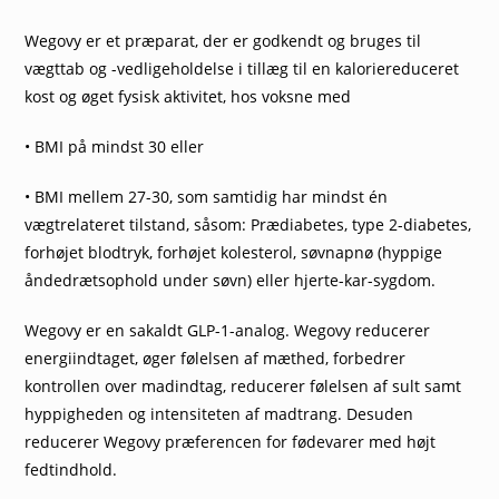
Wegovy er et præparat, der er godkendt og bruges til
vægttab og -vedligeholdelse i tillæg til en kaloriereduceret
kost og øget fysisk aktivitet, hos voksne med
• BMI på mindst 30 eller
• BMI mellem 27-30, som samtidig har mindst én
vægtrelateret tilstand, såsom: Prædiabetes, type 2-diabetes,
forhøjet blodtryk, forhøjet kolesterol, søvnapnø (hyppige
åndedrætsophold under søvn) eller hjerte-kar-sygdom.
Wegovy er en sakaldt GLP-1-analog. Wegovy reducerer
energiindtaget, øger følelsen af mæthed, forbedrer
kontrollen over madindtag, reducerer følelsen af sult samt
hyppigheden og intensiteten af madtrang. Desuden
reducerer Wegovy præferencen for fødevarer med højt
fedtindhold.